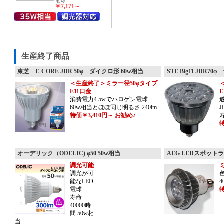
電球
￥7,171～
生産終了商品
東芝 E-CORE JDR 50φ ダイクロ形 60w相当
STE Big11 JDR
＜生産終了＞ミラー径50φタイプ
E11口金
E
消費電力4.5wでハロゲン電球
60w相当とほぼ同じ明るさ 240lm
特価￥3,410円～ お勧め♪
寿
特
オーデリック（ODELIC) φ50 50w相当
AEG LEDスポットライ
調光可能
ミ
調光が可
色
能なLED
電球
特
寿命
40000時
間 50w相
当