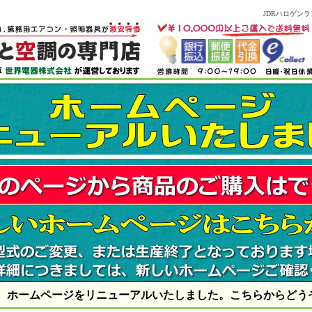
JDRハロゲンラ
ホームページをリニューアルいたしました。こちらからどう