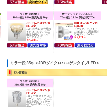
ウシオ（ushio）
オーデリック（ODELIC）
100w相当 8.5w 調光対応 70φ
70w相当 12.4w 調光対応 70φ
JDR 70φハロゲン形
JDR 70φハロゲン形
E11口金
E11口金
100w相当110v仕様ダ
ブラック、ホワイト
イクロハロゲンと互
の2色あり、調光器対
換性を高めたシング
応モデル。800lm
￥7,171～
ルコアタイプ
￥5,400～
ミラー径 35φ ＜JDRダイクロハロゲンタイプLED＞
35w形相当
ウシオ（ushio）
35w相当 4w 調光対応 35φ
JDR 70φハロゲン形
E11口金
110V 仕様ダイクロハ
ロゲン（JDR）との互
換性を高めたミラー
径35φのLEDハロゲン