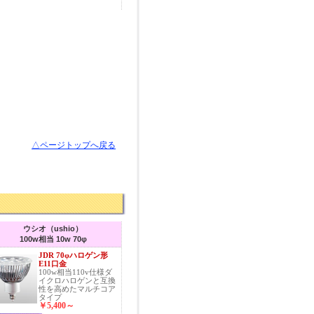
△ページトップへ戻る
ウシオ（ushio）
100w相当 10w 70φ
JDR 70φハロゲン形
E11口金
100w相当110v仕様ダ
イクロハロゲンと互換
性を高めたマルチコア
タイプ
￥5,400～