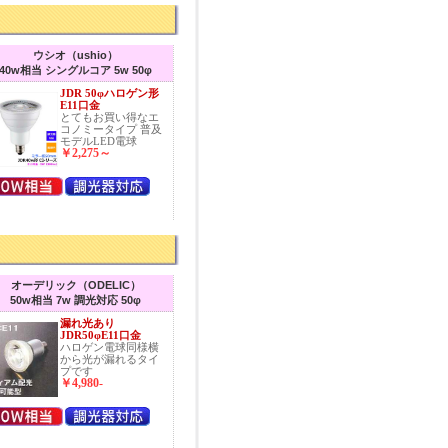
ウシオ（ushio）
40w相当 シングルコア 5w 50φ
JDR 50φハロゲン形
E11口金
とてもお買い得なエ
コノミータイプ 普及
モデルLED電球
￥2,275～
オーデリック（ODELIC）
50w相当 7w 調光対応 50φ
漏れ光あり
JDR50φE11口金
ハロゲン電球同様横
から光が漏れるタイ
プです
￥4,980-