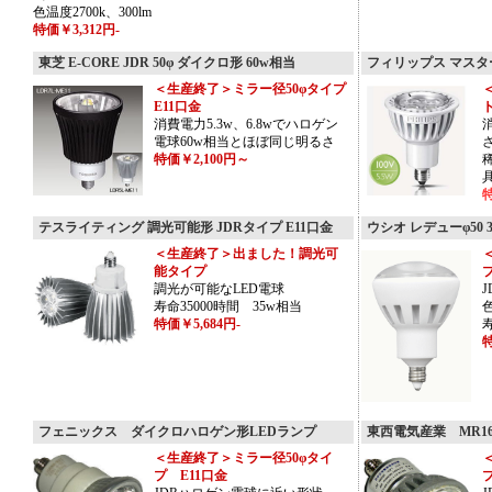
色温度2700k、300lm
特価￥3,312円-
東芝 E-CORE JDR 50φ ダイクロ形 60w相当
フィリップス マスタ
＜生産終了＞ミラー径50φタイプ
E11口金
ト
消費電力5.3w、6.8wでハロゲン
電球60w相当とほぼ同じ明るさ
特価￥2,100円～
特
テスライティング 調光可能形 JDRタイプ E11口金
ウシオ レデューφ50 
＜生産終了＞出ました！調光可
能タイプ
調光が可能なLED電球
寿命35000時間 35w相当
色
特価￥5,684円-
寿
特
フェニックス ダイクロハロゲン形LEDランプ
東西電気産業 MR1
＜生産終了＞ミラー径50φタイ
プ E11口金