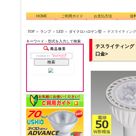
HOME
ご利用ガイド
お支払方法
送
TOP
＞
ランプ
＞
LED
＞
ダイクロハロゲン型
＞ テスライティング
キーワード・型式を入力して検索
テスライティング 
口金>