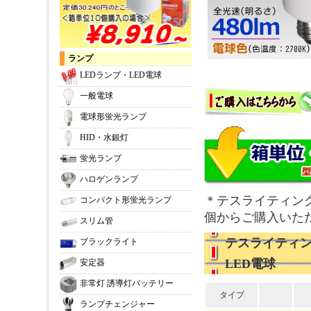
ランプ
LEDランプ・LED電球
一般電球
電球形蛍光ランプ
HID・水銀灯
蛍光ランプ
ハロゲンランプ
＊テスライティング
コンパクト形蛍光ランプ
個からご購入いた
スリム管
テスライティン
ブラックライト
LED電球
安定器
非常灯 誘導灯バッテリー
タイプ
ランプチェンジャー