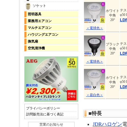
ソケット
テス
ホワイト
照明器具
φ5
中角
LDR
20°
業務用エアコン
マルチエアコン
＜電球色＞
ハウジングエアコン
換気扇
テス
ブラック
空気清浄機
φ5
中角
LDR
20°
＜電球色＞
テス
ホワイト
φ5
中角
LDR
20°
＜昼白色＞
プライバシーポリシー
■特長
訪問販売法に基づく表記
JDRハロゲン
電