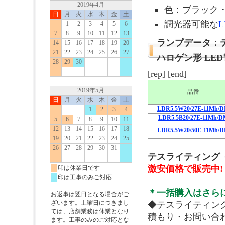
色：ブラック
調光器可能な
ランプデータ：テ
ハロゲン形 LE
[rep] [end]
品番
LDR5.5W20/27E-11Mh/
LDR5.5B20/27E-11Mh/D
LDR5.5W20/50E-11Mh/
テスライティング 
激安価格で販売中!
＊一括購入はさら
◆テスライティング
積もり・お問い合