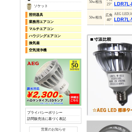
50w相当
LDR7L-
25°
ソケット
AEG LE
照明器具
広角
50w相当
LDR7L-
40°
業務用エアコン
マルチエアコン
ハウジングエアコン
換気扇
空気清浄機
プライバシーポリシー
訪問販売法に基づく表記