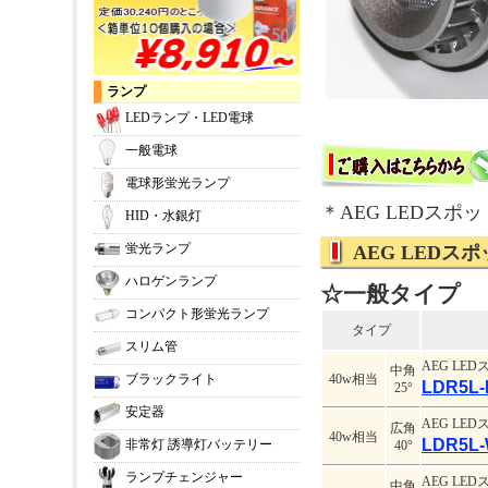
ランプ
LEDランプ・LED電球
一般電球
電球形蛍光ランプ
＊AEG LEDス
HID・水銀灯
蛍光ランプ
AEG LEDス
ハロゲンランプ
☆一般タイプ
コンパクト形蛍光ランプ
タイプ
スリム管
AEG LE
中角
40w相当
ブラックライト
LDR5L-
25°
安定器
AEG LE
広角
40w相当
LDR5L-
非常灯 誘導灯バッテリー
40°
ランプチェンジャー
AEG LE
中角