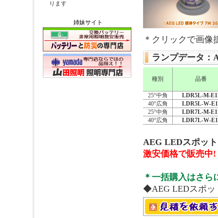
姉妹サイト
＊クリックで画像
ランプデータ：AE
種別
品番
25°中角
LDR5L-M-E1
40°広角
LDR5L-W-E1
25°中角
LDR7L-M-E1
40°広角
LDR7L-W-E1
AEG LEDスポッ
激安価格で販売中!
＊一括購入はさら
◆AEG LEDス