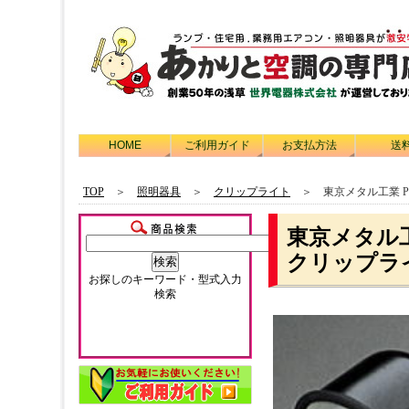
HOME
ご利用ガイド
お支払方法
送
TOP
＞
照明器具
＞
クリップライト
＞ 東京メタル工業 PF
東京メタル工
クリップラ
お探しのキーワード・型式入力
検索