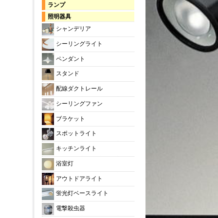
ランプ
照明器具
シャンデリア
シーリングライト
ペンダント
スタンド
配線ダクトレール
シーリングファン
ブラケット
スポットライト
キッチンライト
浴室灯
アウトドアライト
蛍光灯ベースライト
電撃殺虫器