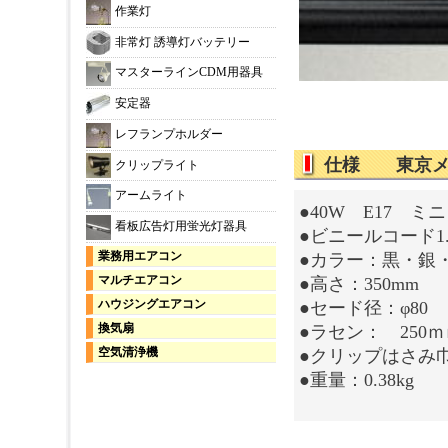
作業灯
非常灯 誘導灯バッテリー
マスターラインCDM用器具
安定器
レフランプホルダー
仕様 東京メタ
クリップライト
アームライト
●40W E17 
看板広告灯用蛍光灯器具
●ビニールコード1
業務用エアコン
●カラー：黒・銀
マルチエアコン
●高さ：350mm
ハウジングエアコン
●セード径：φ80
換気扇
●ラセン： 250
空気清浄機
●クリップはさみ巾
●重量：0.38kg