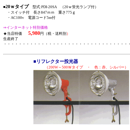
20ｗタイプ
■
型式:PDI-20SA （20ｗ蛍光ランプ付）
・スイッチ付 長さ847ｍｍ 重さ775ｇ
・AC100v 電源コード5m付
⇒インターネット特別価格
5,980
★当店特価
円（税・送料別
）
生産終了
・・・・・・・・・・・・・・・・・・・・・・・・・・・・・・・・・
■リフレクター投光器
（200W～500Ｗタイプ ・ 色：赤、シルバー）