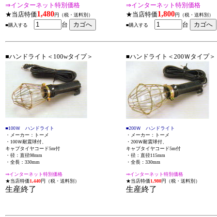
⇒インターネット特別価格
⇒インターネット特別価格
1,480
1,800
★当店特価
★当店特価
円（税・送料別）
円（税・送料別）
台
台
■購入する
■購入する
■ハンドライト＜100wタイプ＞
■ハンドライト＜200Ｗタイプ＞
■100Ｗ ハンドライト
■200Ｗ ハンドライト
・メーカー：トーメ
・メーカー：トーメ
・100Ｗ耐震球付、
・200Ｗ耐震球付、
キャプタイヤコード5m付
キャプタイヤコード5m付
・径：直径98mm
・径：直径115mm
・全長：330mm
・全長：330mm
⇒インターネット特別価格
⇒インターネット特別価格
★当店特価
1,440
円（税・送料別）
★当店特価
1,980
円（税・送料別）
生産終了
生産終了