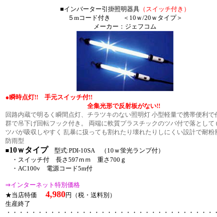
■インバーター引掛照明器具
（スイッチ付き）
５mコード付き ＜10ｗ/20ｗタイプ＞
メーカー：ジェフコム
●瞬時点灯!! 手元スイッチ付!!
全集光形で反射板がない!!
回路内蔵で明るく瞬間点灯、チラツキのない照明灯 小型軽量で携帯便利で
群で吊下げ回転フック付き。 両端に軟質プラスチックのツバ付で落として
ツバが吸収しやすく 乱暴に扱っても割れたり壊れたりしにくい設計で耐粉
防雨型
10ｗタイプ
■
型式:PDI-10SA （10ｗ蛍光ランプ付）
・スイッチ付 長さ597ｍｍ 重さ700ｇ
・AC100v 電源コード5m付
⇒インターネット特別価格
4,980
★当店特価
円（税・送料別）
生産終了
・・・・・・・・・・・・・・・・・・・・・・・・・・・・・・・・・