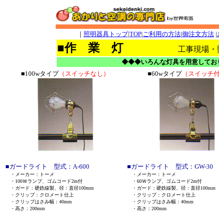
｜
照明器具トップ
|
TOP
|
ご利用の方法
|
御注文方法
|
■作 業 灯
工事現場・照明用に!
◆◆◆いろんな灯具を用意してお
■100wタイプ
（スイッチなし）
■60wタイプ
（スイッチ
■ガードライト 型式：A-600
■ガードライト 型式：GW-30
・メーカー：トーメ
・メーカー：トーメ
・100Ｗランプ、ゴムコード2m付
・60Ｗランプ、ゴムコード2m付
・ガード：硬鉄線製、径：直径100mm
・ガード：硬鉄線製、径：直径100mm
・クリップ：クロメート仕上
・クリップ：クロメート仕上
・クリップはさみ幅：40mm
・クリップはさみ幅：40mm
・高さ：200mm
・高さ：200mm