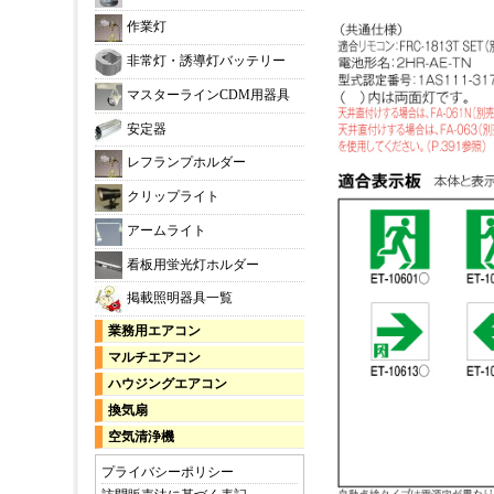
作業灯
非常灯・誘導灯バッテリー
マスターラインCDM用器具
安定器
レフランプホルダー
クリップライト
アームライト
看板用蛍光灯ホルダー
掲載照明器具一覧
業務用エアコン
マルチエアコン
ハウジングエアコン
換気扇
空気清浄機
プライバシーポリシー