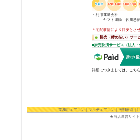
業務用エアコン
｜
マルチエアコン
｜
照明器具
｜
★当店運営サイト