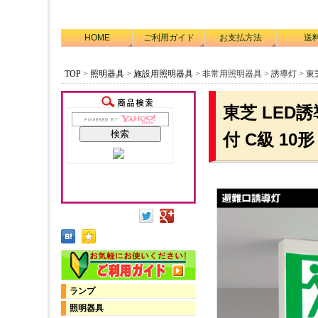
HOME
ご利用ガイド
お支払方法
送
TOP
>
照明器具
>
施設用照明器具
> 非常用照明器具 > 誘導灯 > 東芝 F
東芝 LED誘導
付 C級 10
ランプ
照明器具