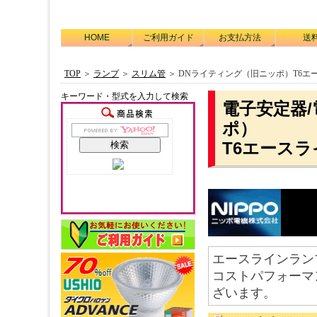
HOME
ご利用ガイド
お支払方法
送
TOP
＞
ランプ
＞
スリム管
＞ DNライティング（旧ニッポ）T6エ
キーワード・型式を入力して検索
電子安定器
ポ）
T6エース
エースラインラン
コストパフォーマ
ざいます。