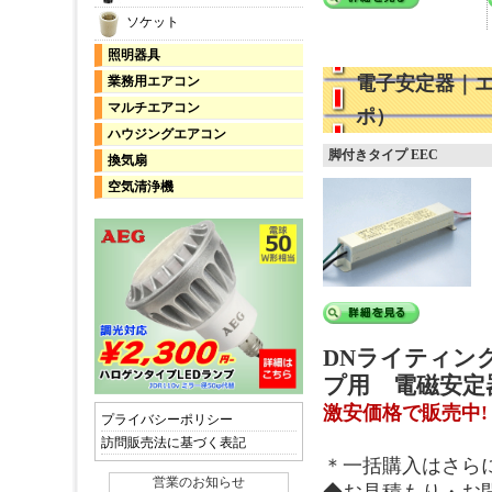
ソケット
照明器具
電子安定器｜エ
業務用エアコン
マルチエアコン
ポ）
ハウジングエアコン
脚付きタイプ EEC
換気扇
空気清浄機
DNライティン
プ用 電磁安定
激安価格で販売中!
プライバシーポリシー
訪問販売法に基づく表記
＊一括購入はさら