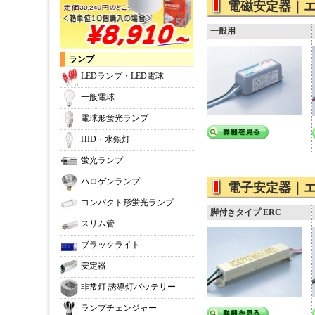
電磁安定器｜エ
一般用
ランプ
LEDランプ・LED電球
一般電球
電球形蛍光ランプ
HID・水銀灯
蛍光ランプ
ハロゲンランプ
電子安定器｜エ
コンパクト形蛍光ランプ
脚付きタイプ ERC
スリム管
ブラックライト
安定器
非常灯 誘導灯バッテリー
ランプチェンジャー