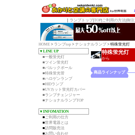
｜
ランプトップ
|
TOP
|
ご利用の方法
|
御注
HOME
>
ランプtop
>
ナショナルランプ
> 特殊蛍光灯
▼LINE UP
特
■一般蛍光灯
から
■ツイン蛍光灯
■パルックボール
商品ラインナップ
■特殊蛍光管
■ハロゲンランプ
■HIDランプ
■UVカット蛍光灯カバー
■ランプチェンジャー
■ナショナルランプTOP
▼INFOMATION
■
ご利用の仕方
■
世界電器とは
■
訪問販売法
■
お問い合わせ