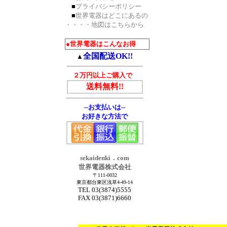
■
プライバシーポリシー
■
世界電器はどこにあるの
・・・・地図はこちらから
●世界電器はこんなお得
全国配送OK!!
▲
２万円以上ご購入で
!!
送料無料!!
--お支払いは--
お好きな方法で
sekaidenki．com
世界電器株式会社
〒111-0032
東京都台東区浅草4-49-14
TEL 03(3874)5555
FAX 03(3871)6660