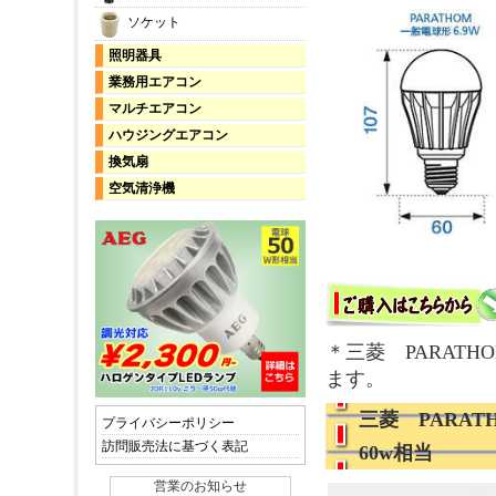
ソケット
照明器具
業務用エアコン
マルチエアコン
ハウジングエアコン
換気扇
空気清浄機
＊三菱 PARAT
ます。
三菱 PARAT
プライバシーポリシー
訪問販売法に基づく表記
60w相当