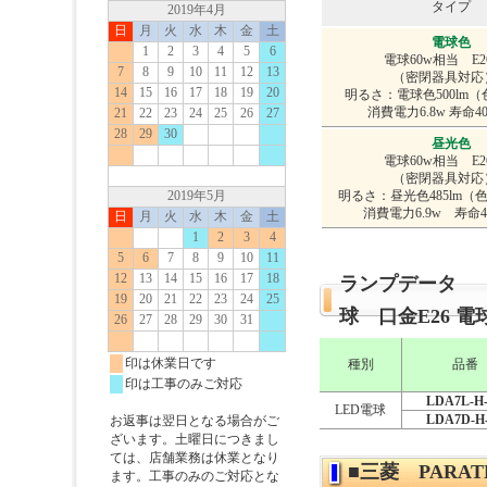
タイプ
電球色
電球60w相当 E2
（密閉器具対
明るさ：電球色500lm（色
消費電力6.8w 寿命4
昼光色
電球60w相当 E2
（密閉器具対
明るさ：昼光色485lm（色
消費電力6.9w 寿命4
ランプデータ 三
球 口金E26 
種別
品番
LDA7L-H
LED電球
LDA7D-H
■三菱 PARA