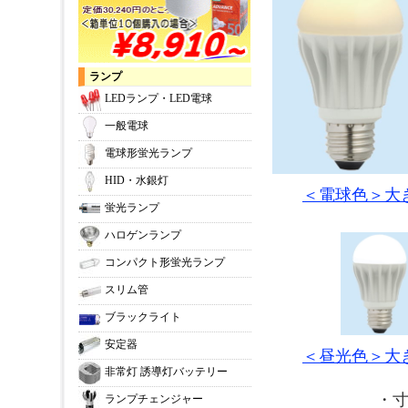
ランプ
LEDランプ・LED電球
一般電球
電球形蛍光ランプ
HID・水銀灯
＜電球色＞大
蛍光ランプ
ハロゲンランプ
コンパクト形蛍光ランプ
スリム管
ブラックライト
安定器
＜昼光色＞大
非常灯 誘導灯バッテリー
・
ランプチェンジャー