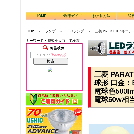
HOME
ご利用ガイド
お支払方法
送
TOP
＞
ランプ
＞
LEDランプ
＞ 三菱 PARATHOM(パラ
キーワード・型式を入力して検索
三菱 PARA
球形 口金：E
電球色500lm
電球60w相