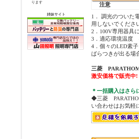
注意
姉妹サイト
1． 調光のつい
用しないでくださ
2．100V専用器
3．適応環境温度 -4
4．個々のLED
ばらつきが出る場
三菱 PARATHO
激安価格で販売中!
＊一括購入はさら
◆三菱 PARAT
い合わせはお気軽