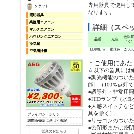
専用器具で使用し
ソケット
なります。
照明器具
業務用エアコン
詳細（スペッ
マルチエアコン
ハウジングエアコン
色温
品番
光色
（Ｋ
換気扇
LDR8L-W
電球色
2700K
空気清浄機
＊ご使用にあた
☆以下の器具には
●調光機能のつい
能］（100％点灯
●誘導灯・非常用
●HIDランプ（水
●人感スイッチな
具を除く）
プライバシーポリシー
●リモコンのつい
訪問販売法に基づく表記
●密閉形または密