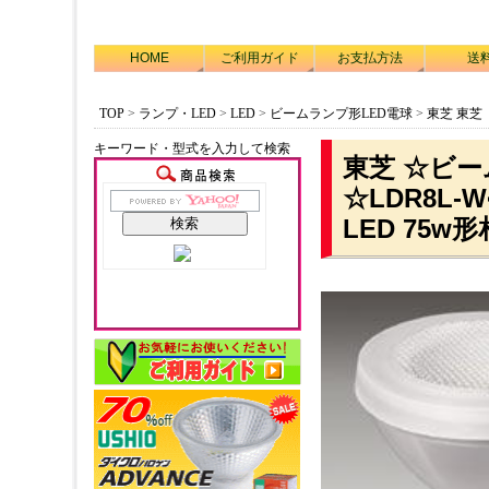
HOME
ご利用ガイド
お支払方法
送
TOP
>
ランプ・LED
>
LED
>
ビームランプ形LED電球
>
東芝 東芝「
キーワード・型式を入力して検索
東芝 ☆ビー
☆LDR8L
LED 75w形