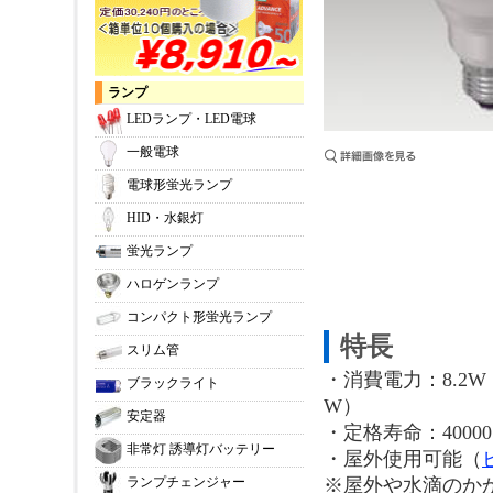
ランプ
LEDランプ・LED電球
一般電球
電球形蛍光ランプ
HID・水銀灯
蛍光ランプ
ハロゲンランプ
コンパクト形蛍光ランプ
特長
スリム管
・消費電力：8.2W（L
ブラックライト
W）
安定器
・定格寿命：4000
非常灯 誘導灯バッテリー
・屋外使用可能（
※屋外や水滴のか
ランプチェンジャー