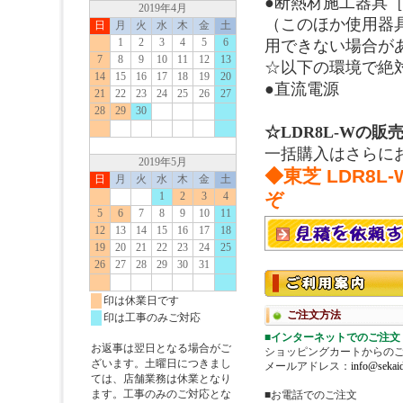
●断熱材施工器具［
（このほか使用器
用できない場合が
☆以下の環境で絶
●直流電源
☆LDR8L-Wの販
一括購入はさらに
◆東芝 LDR
ぞ