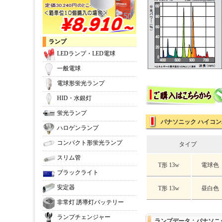
ランプ
LEDランプ・LED電球
一般電球
電球形蛍光ランプ
HID・水銀灯
蛍光ランプ
パナソニック ハイコンパ
ハロゲンランプ
コンパクト形蛍光ランプ
タイプ
スリム管
T形 13w
電球色
ブラックライト
安定器
T形 13w
昼白色
非常灯 誘導灯バッテリー
ランプチェンジャー
ランプデータ：パナソニッ