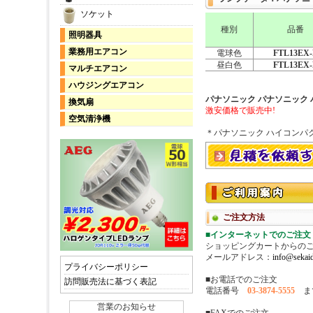
ソケット
種別
品番
照明器具
業務用エアコン
電球色
FTL13EX-
昼白色
FTL13EX-
マルチエアコン
ハウジングエアコン
パナソニック パナソニック 
換気扇
激安価格で販売中!
空気清浄機
＊パナソニック ハイコンパ
プライバシーポリシー
訪問販売法に基づく表記