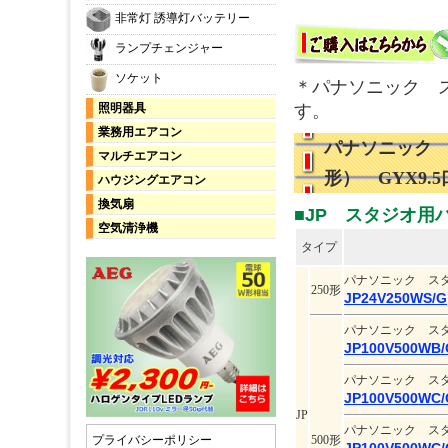
非常灯 誘導灯バッテリー
ランプチェンジャー
ソケット
＊パナソニック 
す。
照明器具
業務用エアコン
パナソニック
マルチエアコン
形） GYX9.
ハウジングエアコン
換気扇
■JP スタジオ用
空気清浄機
タイプ
パナソニック ス
250形
JP24V250WS/G
パナソニック ス
JP100V500WB/
パナソニック ス
JP100V500WC/
JP
パナソニック ス
500形
プライバシーポリシー