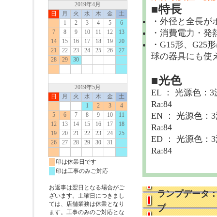
■特長
・外径と全長が
・消費電力・発熱量
・G15形、G2
球の器具にも使
■光色
EL ： 光源色
Ra:84
EN ： 光源色
Ra:84
ED ： 光源色
Ra:84
ランプデータ：
プ