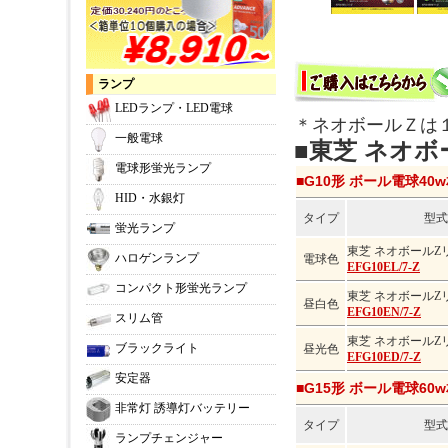
ランプ
LEDランプ・LED電球
＊ネオボールＺは
一般電球
■東芝 ネオボ
電球形蛍光ランプ
■G10形 ボール電球40w
HID・水銀灯
タイプ
型式
蛍光ランプ
東芝 ネオボールZ
ハロゲンランプ
電球色
EFG10EL/7-Z
コンパクト形蛍光ランプ
東芝 ネオボールZ
昼白色
EFG10EN/7-Z
スリム管
東芝 ネオボールZ
ブラックライト
昼光色
EFG10ED/7-Z
安定器
■G15形 ボール電球60w
非常灯 誘導灯バッテリー
タイプ
型式
ランプチェンジャー