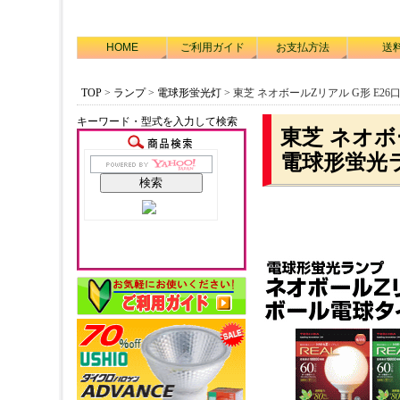
HOME
ご利用ガイド
お支払方法
送
TOP
>
ランプ
>
電球形蛍光灯
> 東芝 ネオボールZリアル G形 E26
キーワード・型式を入力して検索
東芝 ネオボ
電球形蛍光