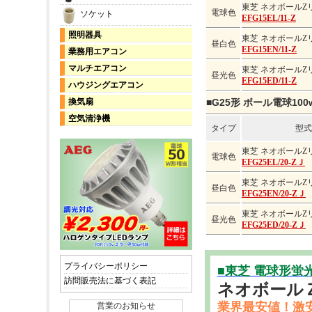
東芝 ネオボールZ
電球色
ソケット
EFG15EL/11-Z
照明器具
東芝 ネオボールZ
昼白色
EFG15EN/11-Z
業務用エアコン
マルチエアコン
東芝 ネオボールZ
昼光色
EFG15ED/11-Z
ハウジングエアコン
換気扇
■G25形 ボール電球100
空気清浄機
タイプ
型式
東芝 ネオボールZ
電球色
EFG25EL/20-ZＪ
東芝 ネオボールZ
昼白色
EFG25EN/20-ZＪ
東芝 ネオボールZ
昼光色
EFG25ED/20-ZＪ
プライバシーポリシー
■東芝 電球形蛍
訪問販売法に基づく表記
ネオボール
業界最安値！激