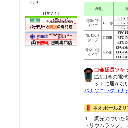
種別
姉妹サイト
EFG10
電球40形
Ｇ10形
EFG10
タイプ
EFG10
EFG15
電球60形
G15形
EFG15
タイプ
EFG15
EFG25E
電球100形
G25形
EFG25E
タイプ
EFG25E
口金延長ソケ
E26口金の電
ットに届かな
パナソニック（ナシ
ネオボールZリア
１．調光のついた
トリウムランプ、