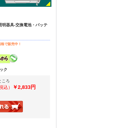
照明器具-交換電池・バッテ
価格で販売中！
ニック
のところ
￥2,833円
税込）