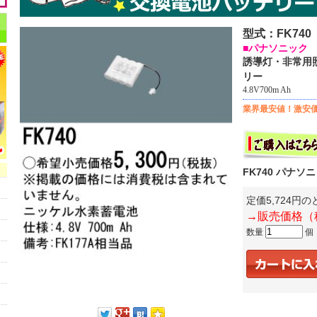
型式：FK740
■パナソニック
誘導灯・非常用
リー
4.8V700m Ah
業界最安値！激安
FK740 パナソ
定価5,724円
→販売価格（
数量
個