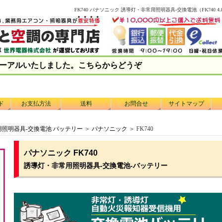
FK740 パナソニック 誘導灯・非常用照明器具-交換電池（FK740 4
ーアルいたしました。こちらからどうぞ
ド
お支払方法
送料
お問合せ
サイトマップ
照明器具-交換電池 バッテリー
＞
パナソニック
＞ FK740
パナソニック FK740
誘導灯・非常用照明器具-交換電池-バッテリー