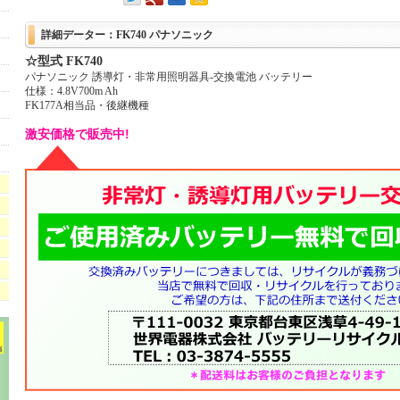
詳細データー：FK740 パナソニック
☆型式 FK740
パナソニック 誘導灯・非常用照明器具-交換電池 バッテリー
仕様：4.8V700m Ah
FK177A相当品・後継機種
激安価格で販売中!