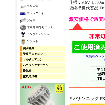
仕様：9.6V 1,800m
スリム管
後継機種代替品 FK
ブラックライト
激安価格で販売
安定器
非常灯 誘導灯バッテリー
ランプチェンジャー
ソケット
照明器具
業務用エアコン
マルチエアコン
ハウジングエアコン
換気扇
空気清浄機
＊パナソニック F