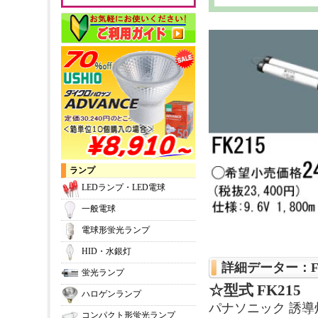
ランプ
LEDランプ・LED電球
一般電球
電球形蛍光ランプ
HID・水銀灯
詳細データー：F
蛍光ランプ
☆型式 FK215
ハロゲンランプ
パナソニック 誘導
コンパクト形蛍光ランプ