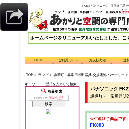
FK215 パナソニック（生産終了品 後
ホームページをリニューアルいたしました。こ
HOME
ご利用ガイド
お支払方法
送
TOP
＞
ランプ
＞
誘導灯・非常用照明器具-交換電池 バッテリー
キーワード・型式を入力して検索
パナソニック FK2
誘導灯・非常用照明
☆生産終了商品です
FK883